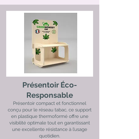
Présentoir Éco-
Responsable
Présentoir compact et fonctionnel
conçu pour le réseau tabac, ce support
en plastique thermoformé offre une
visibilité optimale tout en garantissant
une excellente résistance à l’usage
quotidien.