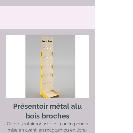
Présentoir métal alu
bois broches
Ce présentoir robuste est conçu pour la
mise en avant, en magasin ou en libre-